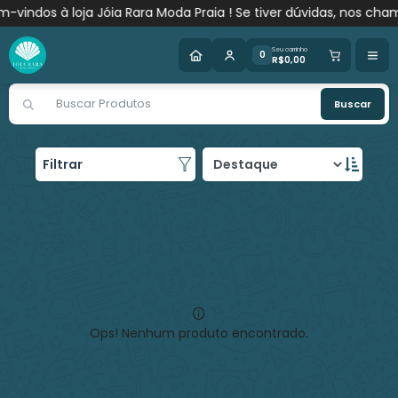
vindos à loja Jóia Rara Moda Praia ! Se tiver dúvidas, nos cha
Seu carrinho
0
R$0,00
Buscar
Filtrar
Top Yasmim
Ops! Nenhum produto encontrado.