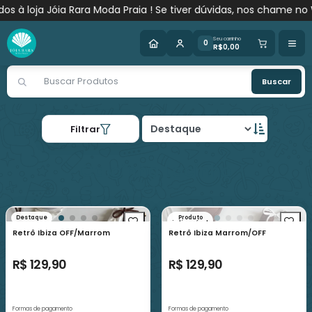
 à loja Jóia Rara Moda Praia ! Se tiver dúvidas, nos chame no 
Seu carrinho
0
R$0,00
Buscar
Filtrar
Calcinha Lacinho
Destaque
Produto
indisponível
Retrô Ibiza OFF/Marrom
Retrô Ibiza Marrom/OFF
R$ 129,90
R$ 129,90
Formas de pagamento
Formas de pagamento